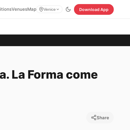
itions
Venues
Map
Download App
Venice
ia. La Forma come
Share