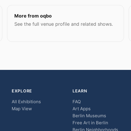
More from oqbo
See the full venue profile and related shows.
EXPLORE
LEARN
All Exhibitions
FAQ
Map View
Art Apps
Berlin Museums
Free Art in Berlin
Berlin Neighborhoods