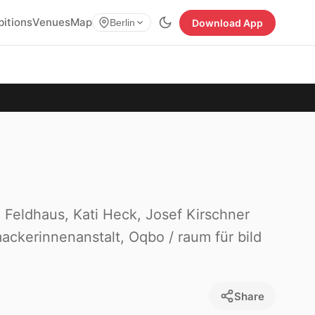
bitions
Venues
Map
Download App
Berlin
 Feldhaus, Kati Heck, Josef Kirschner
ackerinnenanstalt, Oqbo / raum für bild
Share