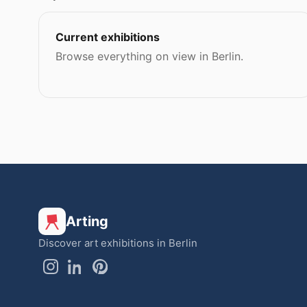
Current exhibitions
Browse everything on view in Berlin.
Arting
Discover art exhibitions in Berlin