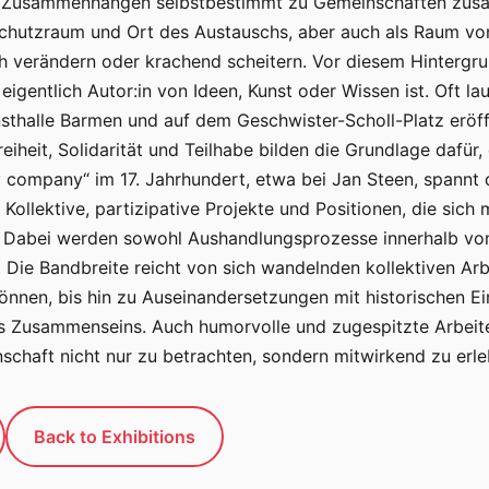
elen Zusammenhängen selbstbestimmt zu Gemeinschaften zu
Schutzraum und Ort des Austauschs, aber auch als Raum vo
ich verändern oder krachend scheitern. Vor diesem Hinterg
 eigentlich Autor:in von Ideen, Kunst oder Wissen ist. Oft l
thalle Barmen und auf dem Geschwister-Scholl-Platz eröff
reiheit, Solidarität und Teilhabe bilden die Grundlage daf
y company“ im 17. Jahrhundert, etwa bei Jan Steen, spannt
ollektive, partizipative Projekte und Positionen, die sich m
Dabei werden sowohl Aushandlungsprozesse innerhalb von G
Die Bandbreite reicht von sich wandelnden kollektiven Arbe
können, bis hin zu Auseinandersetzungen mit historischen E
s Zusammenseins. Auch humorvolle und zugespitzte Arbeite
chaft nicht nur zu betrachten, sondern mitwirkend zu erle
Back to Exhibitions