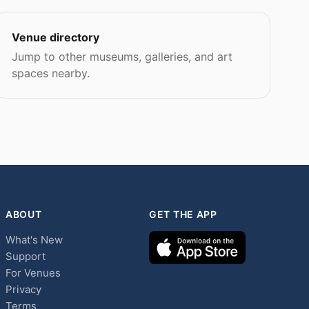
Venue directory
Jump to other museums, galleries, and art
spaces nearby.
ABOUT
GET THE APP
What's New
Support
For Venues
Privacy
Terms