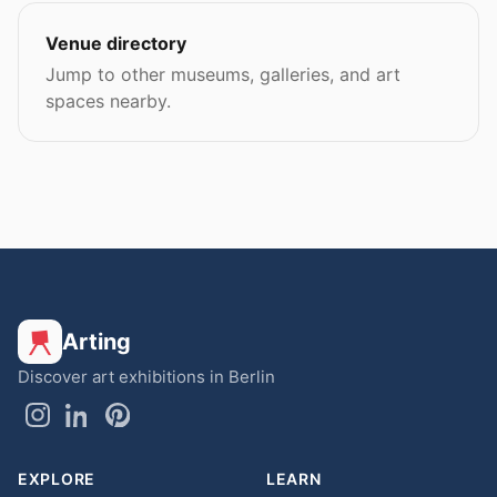
Venue directory
Jump to other museums, galleries, and art
spaces nearby.
Arting
Discover art exhibitions in Berlin
EXPLORE
LEARN