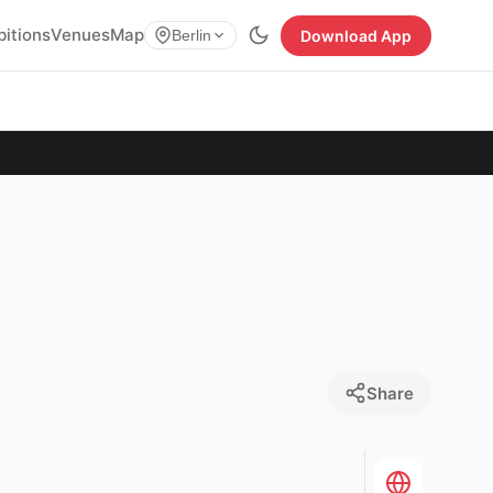
bitions
Venues
Map
Download App
Berlin
Share