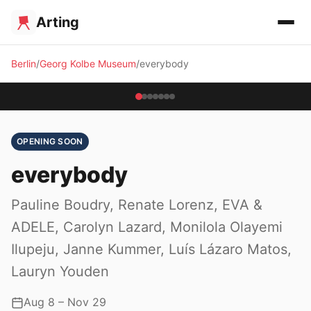
Arting
Berlin
Georg Kolbe Museum
everybody
OPENING SOON
everybody
Pauline Boudry, Renate Lorenz, EVA &
ADELE, Carolyn Lazard, Monilola Olayemi
Ilupeju, Janne Kummer, Luís Lázaro Matos,
Lauryn Youden
Aug 8 – Nov 29