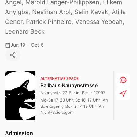
Angel, Marold Langer-Philippsen, Elikem
Anyigba, Neslihan Arol, Selin Kavak, Atilla
Oener, Patrick Pinheiro, Vanessa Yeboah,
Leonard Beck
Jun 19 – Oct 6
ALTERNATIVE SPACE
Ballhaus Naunynstrasse
Naunynstr. 27, Berlin, Berlin 10997
Mo-Sa 17-20 Uhr, So 16-19 Uhr (An
Spieltagen); Mo-Fr 17-19 Uhr (An
Nicht-Spieltagen)
Admission